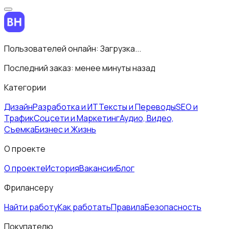
Пользователей онлайн:
Загрузка...
Последний заказ:
менее минуты назад
Категории
Дизайн
Разработка и ИТ
Тексты и Переводы
SEO и
Трафик
Соцсети и Маркетинг
Аудио, Видео,
Съемка
Бизнес и Жизнь
О проекте
О проекте
История
Вакансии
Блог
Фрилансеру
Найти работу
Как работать
Правила
Безопасность
Покупателю