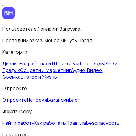
Пользователей онлайн:
Загрузка...
Последний заказ:
менее минуты назад
Категории
Дизайн
Разработка и ИТ
Тексты и Переводы
SEO и
Трафик
Соцсети и Маркетинг
Аудио, Видео,
Съемка
Бизнес и Жизнь
О проекте
О проекте
История
Вакансии
Блог
Фрилансеру
Найти работу
Как работать
Правила
Безопасность
Покупателю