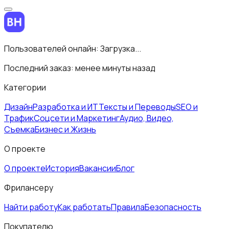
Пользователей онлайн:
Загрузка...
Последний заказ:
менее минуты назад
Категории
Дизайн
Разработка и ИТ
Тексты и Переводы
SEO и
Трафик
Соцсети и Маркетинг
Аудио, Видео,
Съемка
Бизнес и Жизнь
О проекте
О проекте
История
Вакансии
Блог
Фрилансеру
Найти работу
Как работать
Правила
Безопасность
Покупателю