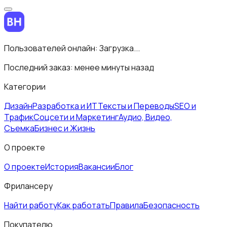
Пользователей онлайн:
Загрузка...
Последний заказ:
менее минуты назад
Категории
Дизайн
Разработка и ИТ
Тексты и Переводы
SEO и
Трафик
Соцсети и Маркетинг
Аудио, Видео,
Съемка
Бизнес и Жизнь
О проекте
О проекте
История
Вакансии
Блог
Фрилансеру
Найти работу
Как работать
Правила
Безопасность
Покупателю