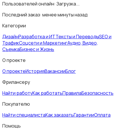
Пользователей онлайн:
Загрузка...
Последний заказ:
менее минуты назад
Категории
Дизайн
Разработка и ИТ
Тексты и Переводы
SEO и
Трафик
Соцсети и Маркетинг
Аудио, Видео,
Съемка
Бизнес и Жизнь
О проекте
О проекте
История
Вакансии
Блог
Фрилансеру
Найти работу
Как работать
Правила
Безопасность
Покупателю
Найти специалиста
Как заказать
Гарантии
Оплата
Помощь