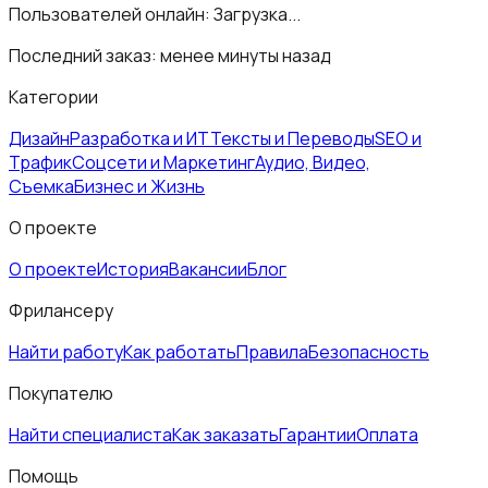
Пользователей онлайн:
Загрузка...
Последний заказ:
менее минуты назад
Категории
Дизайн
Разработка и ИТ
Тексты и Переводы
SEO и
Трафик
Соцсети и Маркетинг
Аудио, Видео,
Съемка
Бизнес и Жизнь
О проекте
О проекте
История
Вакансии
Блог
Фрилансеру
Найти работу
Как работать
Правила
Безопасность
Покупателю
Найти специалиста
Как заказать
Гарантии
Оплата
Помощь