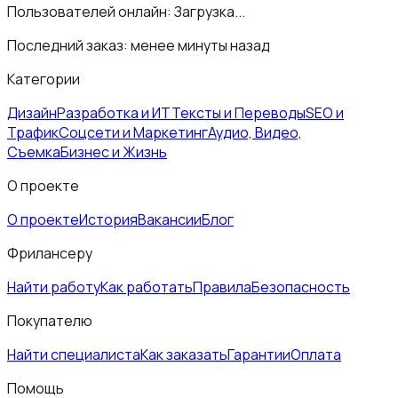
Пользователей онлайн:
Загрузка...
Последний заказ:
менее минуты назад
Категории
Дизайн
Разработка и ИТ
Тексты и Переводы
SEO и
Трафик
Соцсети и Маркетинг
Аудио, Видео,
Съемка
Бизнес и Жизнь
О проекте
О проекте
История
Вакансии
Блог
Фрилансеру
Найти работу
Как работать
Правила
Безопасность
Покупателю
Найти специалиста
Как заказать
Гарантии
Оплата
Помощь