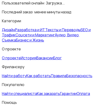
Пользователей онлайн:
Загрузка...
Последний заказ:
менее минуты назад
Категории
Дизайн
Разработка и ИТ
Тексты и Переводы
SEO и
Трафик
Соцсети и Маркетинг
Аудио, Видео,
Съемка
Бизнес и Жизнь
О проекте
О проекте
История
Вакансии
Блог
Фрилансеру
Найти работу
Как работать
Правила
Безопасность
Покупателю
Найти специалиста
Как заказать
Гарантии
Оплата
Помощь