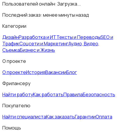
Пользователей онлайн:
Загрузка...
Последний заказ:
менее минуты назад
Категории
Дизайн
Разработка и ИТ
Тексты и Переводы
SEO и
Трафик
Соцсети и Маркетинг
Аудио, Видео,
Съемка
Бизнес и Жизнь
О проекте
О проекте
История
Вакансии
Блог
Фрилансеру
Найти работу
Как работать
Правила
Безопасность
Покупателю
Найти специалиста
Как заказать
Гарантии
Оплата
Помощь