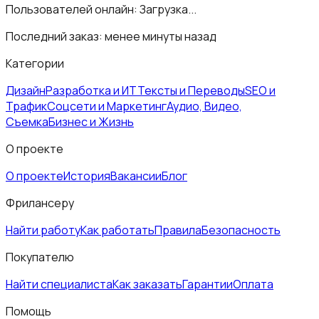
Пользователей онлайн:
Загрузка...
Последний заказ:
менее минуты назад
Категории
Дизайн
Разработка и ИТ
Тексты и Переводы
SEO и
Трафик
Соцсети и Маркетинг
Аудио, Видео,
Съемка
Бизнес и Жизнь
О проекте
О проекте
История
Вакансии
Блог
Фрилансеру
Найти работу
Как работать
Правила
Безопасность
Покупателю
Найти специалиста
Как заказать
Гарантии
Оплата
Помощь