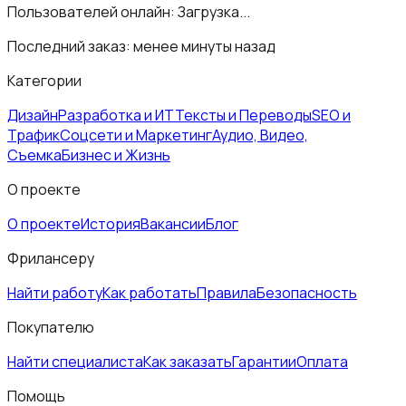
Пользователей онлайн:
Загрузка...
Последний заказ:
менее минуты назад
Категории
Дизайн
Разработка и ИТ
Тексты и Переводы
SEO и
Трафик
Соцсети и Маркетинг
Аудио, Видео,
Съемка
Бизнес и Жизнь
О проекте
О проекте
История
Вакансии
Блог
Фрилансеру
Найти работу
Как работать
Правила
Безопасность
Покупателю
Найти специалиста
Как заказать
Гарантии
Оплата
Помощь