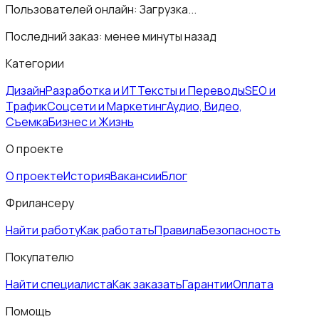
Пользователей онлайн:
Загрузка...
Последний заказ:
менее минуты назад
Категории
Дизайн
Разработка и ИТ
Тексты и Переводы
SEO и
Трафик
Соцсети и Маркетинг
Аудио, Видео,
Съемка
Бизнес и Жизнь
О проекте
О проекте
История
Вакансии
Блог
Фрилансеру
Найти работу
Как работать
Правила
Безопасность
Покупателю
Найти специалиста
Как заказать
Гарантии
Оплата
Помощь