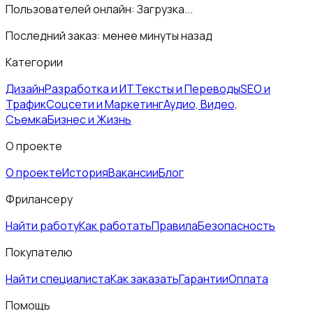
Пользователей онлайн:
Загрузка...
Последний заказ:
менее минуты назад
Категории
Дизайн
Разработка и ИТ
Тексты и Переводы
SEO и
Трафик
Соцсети и Маркетинг
Аудио, Видео,
Съемка
Бизнес и Жизнь
О проекте
О проекте
История
Вакансии
Блог
Фрилансеру
Найти работу
Как работать
Правила
Безопасность
Покупателю
Найти специалиста
Как заказать
Гарантии
Оплата
Помощь