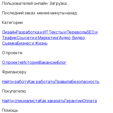
Пользователей онлайн:
Загрузка...
Последний заказ:
менее минуты назад
Категории
Дизайн
Разработка и ИТ
Тексты и Переводы
SEO и
Трафик
Соцсети и Маркетинг
Аудио, Видео,
Съемка
Бизнес и Жизнь
О проекте
О проекте
История
Вакансии
Блог
Фрилансеру
Найти работу
Как работать
Правила
Безопасность
Покупателю
Найти специалиста
Как заказать
Гарантии
Оплата
Помощь