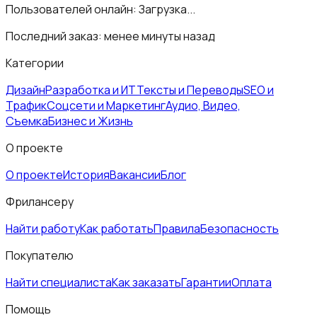
Пользователей онлайн:
Загрузка...
Последний заказ:
менее минуты назад
Категории
Дизайн
Разработка и ИТ
Тексты и Переводы
SEO и
Трафик
Соцсети и Маркетинг
Аудио, Видео,
Съемка
Бизнес и Жизнь
О проекте
О проекте
История
Вакансии
Блог
Фрилансеру
Найти работу
Как работать
Правила
Безопасность
Покупателю
Найти специалиста
Как заказать
Гарантии
Оплата
Помощь