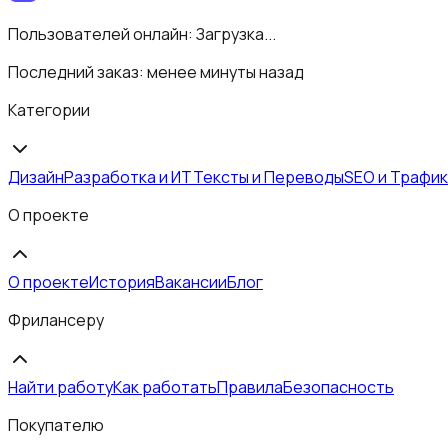
Пользователей онлайн:
Загрузка...
Последний заказ:
менее минуты назад
Категории
Дизайн
Разработка и ИТ
Тексты и Переводы
SEO и Трафик
О проекте
О проекте
История
Вакансии
Блог
Фрилансеру
Найти работу
Как работать
Правила
Безопасность
Покупателю