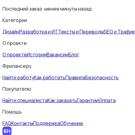
Последний заказ:
менее минуты назад
Категории
Дизайн
Разработка и ИТ
Тексты и Переводы
SEO и Трафик
О проекте
О проекте
История
Вакансии
Блог
Фрилансеру
Найти работу
Как работать
Правила
Безопасность
Покупателю
Найти специалиста
Как заказать
Гарантии
Оплата
Помощь
FAQ
Контакты
Поддержка
Обучение