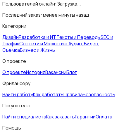
Пользователей онлайн:
Загрузка...
Последний заказ:
менее минуты назад
Категории
Дизайн
Разработка и ИТ
Тексты и Переводы
SEO и
Трафик
Соцсети и Маркетинг
Аудио, Видео,
Съемка
Бизнес и Жизнь
О проекте
О проекте
История
Вакансии
Блог
Фрилансеру
Найти работу
Как работать
Правила
Безопасность
Покупателю
Найти специалиста
Как заказать
Гарантии
Оплата
Помощь