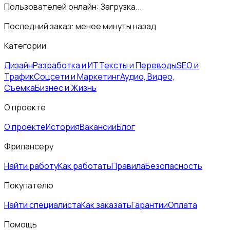
Пользователей онлайн:
Загрузка...
Последний заказ:
менее минуты назад
Категории
Дизайн
Разработка и ИТ
Тексты и Переводы
SEO и
Трафик
Соцсети и Маркетинг
Аудио, Видео,
Съемка
Бизнес и Жизнь
О проекте
О проекте
История
Вакансии
Блог
Фрилансеру
Найти работу
Как работать
Правила
Безопасность
Покупателю
Найти специалиста
Как заказать
Гарантии
Оплата
Помощь