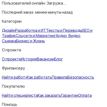
Пользователей онлайн:
Загрузка...
Последний заказ:
менее минуты назад
Категории
Дизайн
Разработка и ИТ
Тексты и Переводы
SEO и
Трафик
Соцсети и Маркетинг
Аудио, Видео,
Съемка
Бизнес и Жизнь
О проекте
О проекте
История
Вакансии
Блог
Фрилансеру
Найти работу
Как работать
Правила
Безопасность
Покупателю
Найти специалиста
Как заказать
Гарантии
Оплата
Помощь