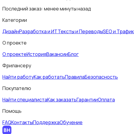
Последний заказ:
менее минуты назад
Категории
Дизайн
Разработка и ИТ
Тексты и Переводы
SEO и Трафик
О проекте
О проекте
История
Вакансии
Блог
Фрилансеру
Найти работу
Как работать
Правила
Безопасность
Покупателю
Найти специалиста
Как заказать
Гарантии
Оплата
Помощь
FAQ
Контакты
Поддержка
Обучение