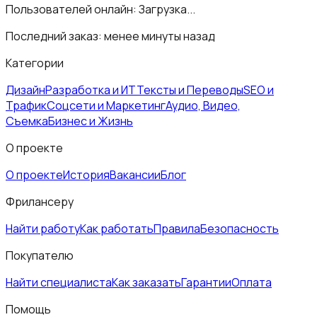
Пользователей онлайн:
Загрузка...
Последний заказ:
менее минуты назад
Категории
Дизайн
Разработка и ИТ
Тексты и Переводы
SEO и
Трафик
Соцсети и Маркетинг
Аудио, Видео,
Съемка
Бизнес и Жизнь
О проекте
О проекте
История
Вакансии
Блог
Фрилансеру
Найти работу
Как работать
Правила
Безопасность
Покупателю
Найти специалиста
Как заказать
Гарантии
Оплата
Помощь