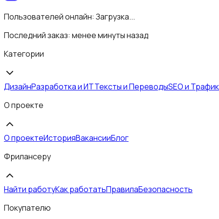
Пользователей онлайн:
Загрузка...
Последний заказ:
менее минуты назад
Категории
Дизайн
Разработка и ИТ
Тексты и Переводы
SEO и Трафик
О проекте
О проекте
История
Вакансии
Блог
Фрилансеру
Найти работу
Как работать
Правила
Безопасность
Покупателю