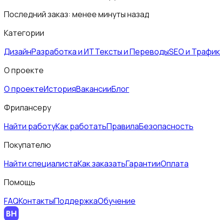
Последний заказ:
менее минуты назад
Категории
Дизайн
Разработка и ИТ
Тексты и Переводы
SEO и Трафик
О проекте
О проекте
История
Вакансии
Блог
Фрилансеру
Найти работу
Как работать
Правила
Безопасность
Покупателю
Найти специалиста
Как заказать
Гарантии
Оплата
Помощь
FAQ
Контакты
Поддержка
Обучение