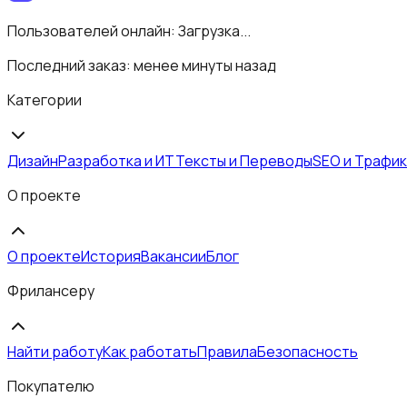
Пользователей онлайн:
Загрузка...
Последний заказ:
менее минуты назад
Категории
Дизайн
Разработка и ИТ
Тексты и Переводы
SEO и Трафик
О проекте
О проекте
История
Вакансии
Блог
Фрилансеру
Найти работу
Как работать
Правила
Безопасность
Покупателю