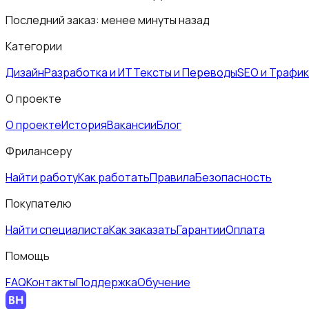
Последний заказ:
менее минуты назад
Категории
Дизайн
Разработка и ИТ
Тексты и Переводы
SEO и Трафик
О проекте
О проекте
История
Вакансии
Блог
Фрилансеру
Найти работу
Как работать
Правила
Безопасность
Покупателю
Найти специалиста
Как заказать
Гарантии
Оплата
Помощь
FAQ
Контакты
Поддержка
Обучение