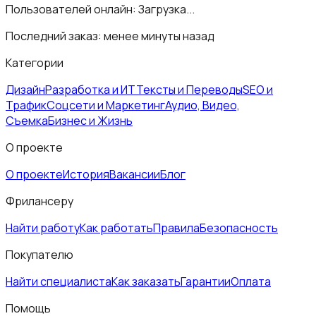
Пользователей онлайн:
Загрузка...
Последний заказ:
менее минуты назад
Категории
Дизайн
Разработка и ИТ
Тексты и Переводы
SEO и
Трафик
Соцсети и Маркетинг
Аудио, Видео,
Съемка
Бизнес и Жизнь
О проекте
О проекте
История
Вакансии
Блог
Фрилансеру
Найти работу
Как работать
Правила
Безопасность
Покупателю
Найти специалиста
Как заказать
Гарантии
Оплата
Помощь