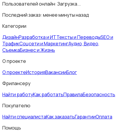
Пользователей онлайн:
Загрузка...
Последний заказ:
менее минуты назад
Категории
Дизайн
Разработка и ИТ
Тексты и Переводы
SEO и
Трафик
Соцсети и Маркетинг
Аудио, Видео,
Съемка
Бизнес и Жизнь
О проекте
О проекте
История
Вакансии
Блог
Фрилансеру
Найти работу
Как работать
Правила
Безопасность
Покупателю
Найти специалиста
Как заказать
Гарантии
Оплата
Помощь