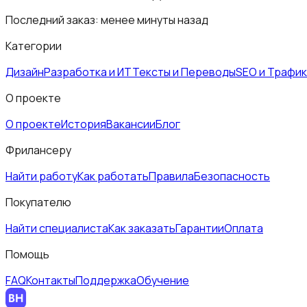
Последний заказ:
менее минуты назад
Категории
Дизайн
Разработка и ИТ
Тексты и Переводы
SEO и Трафик
О проекте
О проекте
История
Вакансии
Блог
Фрилансеру
Найти работу
Как работать
Правила
Безопасность
Покупателю
Найти специалиста
Как заказать
Гарантии
Оплата
Помощь
FAQ
Контакты
Поддержка
Обучение