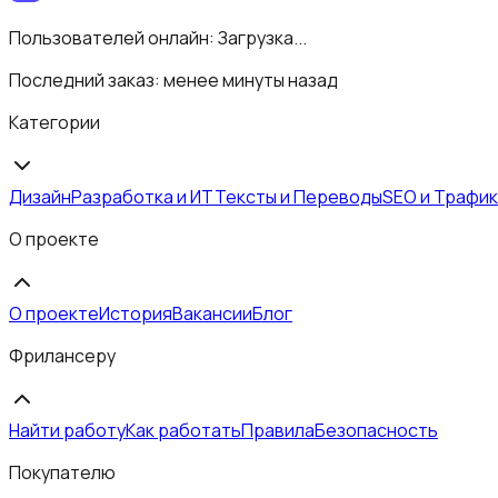
Пользователей онлайн:
Загрузка...
Последний заказ:
менее минуты назад
Категории
Дизайн
Разработка и ИТ
Тексты и Переводы
SEO и Трафик
О проекте
О проекте
История
Вакансии
Блог
Фрилансеру
Найти работу
Как работать
Правила
Безопасность
Покупателю