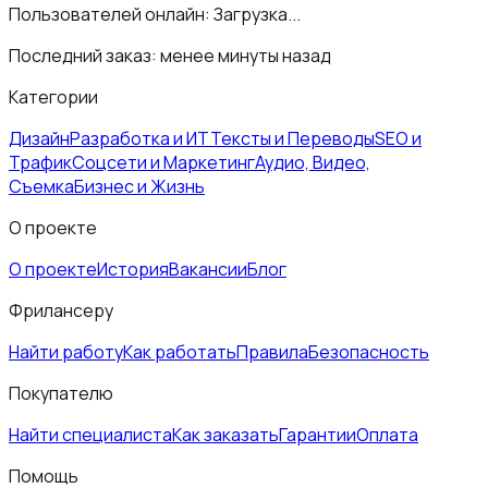
Пользователей онлайн:
Загрузка...
Последний заказ:
менее минуты назад
Категории
Дизайн
Разработка и ИТ
Тексты и Переводы
SEO и
Трафик
Соцсети и Маркетинг
Аудио, Видео,
Съемка
Бизнес и Жизнь
О проекте
О проекте
История
Вакансии
Блог
Фрилансеру
Найти работу
Как работать
Правила
Безопасность
Покупателю
Найти специалиста
Как заказать
Гарантии
Оплата
Помощь