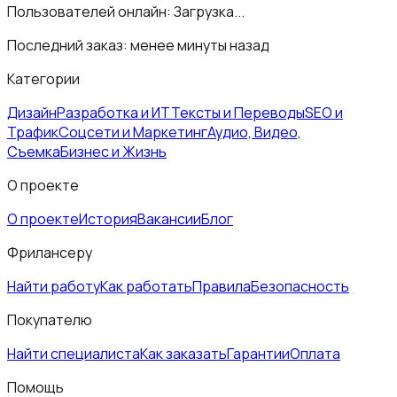
Пользователей онлайн:
Загрузка...
Последний заказ:
менее минуты назад
Категории
Дизайн
Разработка и ИТ
Тексты и Переводы
SEO и
Трафик
Соцсети и Маркетинг
Аудио, Видео,
Съемка
Бизнес и Жизнь
О проекте
О проекте
История
Вакансии
Блог
Фрилансеру
Найти работу
Как работать
Правила
Безопасность
Покупателю
Найти специалиста
Как заказать
Гарантии
Оплата
Помощь