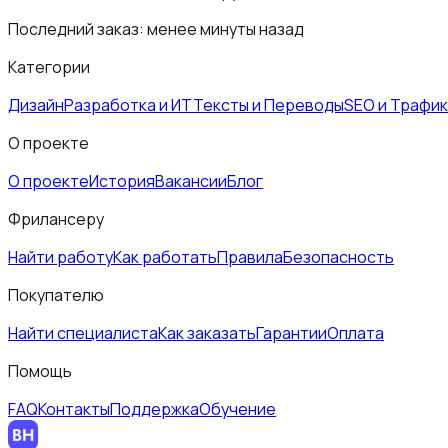
Последний заказ:
менее минуты назад
Категории
Дизайн
Разработка и ИТ
Тексты и Переводы
SEO и Трафик
О проекте
О проекте
История
Вакансии
Блог
Фрилансеру
Найти работу
Как работать
Правила
Безопасность
Покупателю
Найти специалиста
Как заказать
Гарантии
Оплата
Помощь
FAQ
Контакты
Поддержка
Обучение