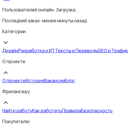
Пользователей онлайн:
Загрузка...
Последний заказ:
менее минуты назад
Категории
Дизайн
Разработка и ИТ
Тексты и Переводы
SEO и Трафик
О проекте
О проекте
История
Вакансии
Блог
Фрилансеру
Найти работу
Как работать
Правила
Безопасность
Покупателю