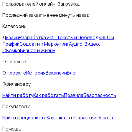
Пользователей онлайн:
Загрузка...
Последний заказ:
менее минуты назад
Категории
Дизайн
Разработка и ИТ
Тексты и Переводы
SEO и
Трафик
Соцсети и Маркетинг
Аудио, Видео,
Съемка
Бизнес и Жизнь
О проекте
О проекте
История
Вакансии
Блог
Фрилансеру
Найти работу
Как работать
Правила
Безопасность
Покупателю
Найти специалиста
Как заказать
Гарантии
Оплата
Помощь