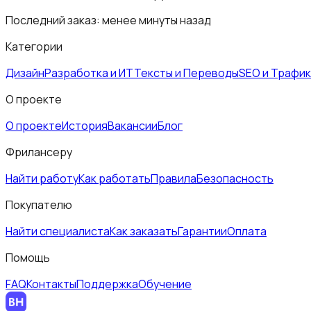
Последний заказ:
менее минуты назад
Категории
Дизайн
Разработка и ИТ
Тексты и Переводы
SEO и Трафик
О проекте
О проекте
История
Вакансии
Блог
Фрилансеру
Найти работу
Как работать
Правила
Безопасность
Покупателю
Найти специалиста
Как заказать
Гарантии
Оплата
Помощь
FAQ
Контакты
Поддержка
Обучение