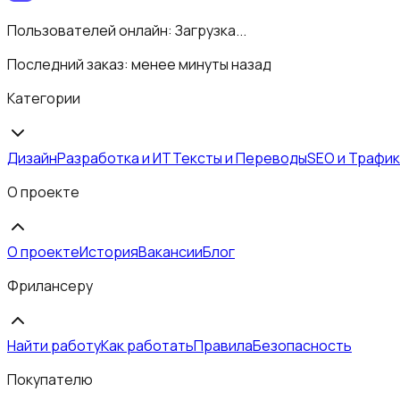
Пользователей онлайн:
Загрузка...
Последний заказ:
менее минуты назад
Категории
Дизайн
Разработка и ИТ
Тексты и Переводы
SEO и Трафик
О проекте
О проекте
История
Вакансии
Блог
Фрилансеру
Найти работу
Как работать
Правила
Безопасность
Покупателю